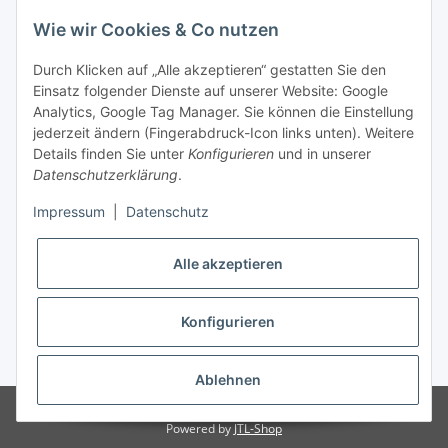
Wie wir Cookies & Co nutzen
Informationen
Durch Klicken auf „Alle akzeptieren“ gestatten Sie den
Einsatz folgender Dienste auf unserer Website: Google
Mehr über
Analytics, Google Tag Manager. Sie können die Einstellung
jederzeit ändern (Fingerabdruck-Icon links unten). Weitere
Details finden Sie unter
Konfigurieren
und in unserer
ZAHLUNGSARTEN
Datenschutzerklärung
.
Impressum
|
Datenschutz
Alle akzeptieren
VERSAND
Konfigurieren
* Alle Preise inkl. gesetzlicher USt.
Ablehnen
© Nepal-Shop.de
Powered by
JTL-Shop