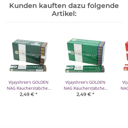
Kunden kauften dazu folgende
Artikel:
Vijayshree's GOLDEN
Vijayshree's GOLDEN
Vi
NAG Räucherstäbchen
NAG Räucherstäbchen
NAG
Patchouli (Patschuli) 15g
Forest (Wald) 15g
2,49 €
*
2,49 €
*