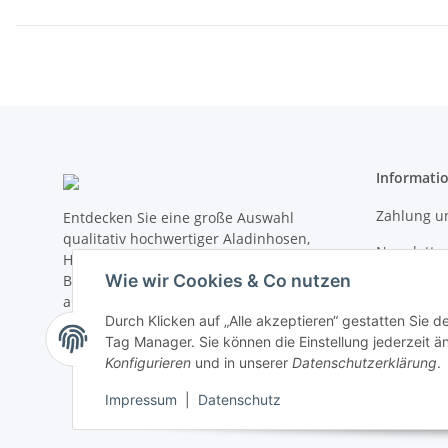
Informati
Zahlung u
Entdecken Sie eine große Auswahl
qualitativ hochwertiger Aladinhosen,
Newslette
Haremshosen & weitere alternative
Wie wir Cookies & Co nutzen
Bekleidung sowie landestypische Waren
Wir über 
aus Nepal, Indien, Tibet & Thailand
Durch Klicken auf „Alle akzeptieren“ gestatten Sie d
Wiederver
Tag Manager. Sie können die Einstellung jederzeit än
Ladenlokal
Konfigurieren
und in unserer
Datenschutzerklärung
.
Impressum
|
Datenschutz