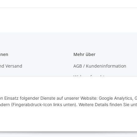
onen
Mehr über
nd Versand
AGB / Kundeninformation
r
Widerrufsrecht
uns
Datenschutz
en Einsatz folgender Dienste auf unserer Website: Google Analytics, 
käufer
Kontakt
dern (Fingerabdruck-Icon links unten). Weitere Details finden Sie unt
 in Augsburg (Altstadt)
Sitemap
Impressum