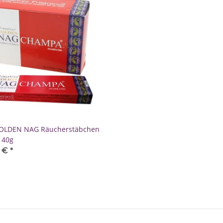
 GOLDEN NAG Räucherstäbchen
 40g
5 €
*