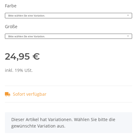
Farbe
Bitte wählen Sie eine Variation.
Größe
Bitte wählen Sie eine Variation.
24,95 €
inkl. 19% USt.
Sofort verfügbar
x
Dieser Artikel hat Variationen. Wählen Sie bitte die
gewünschte Variation aus.